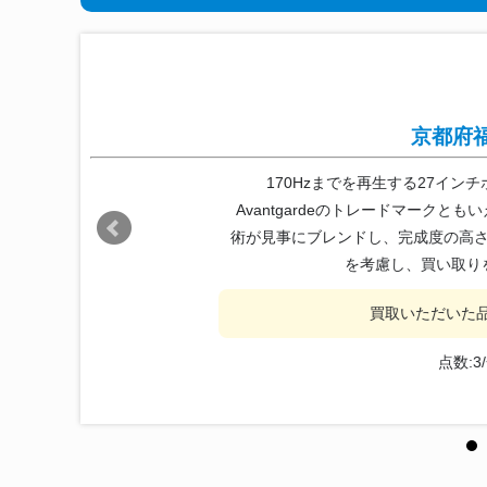
京都府
170Hzまでを再生する27イン
Avantgardeのトレードマーク
術が見事にブレンドし、完成度の高
を考慮し、買い取り
買取いただいた品物
点数:3/