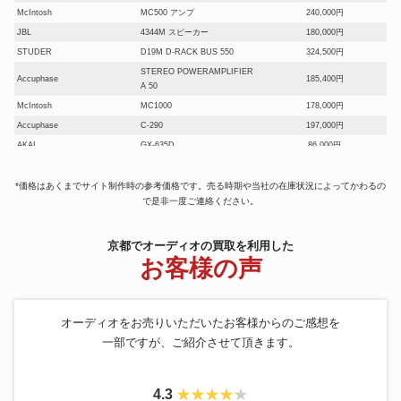
McIntosh
MC500 アンプ
240,000円
JBL
4344M スピーカー
180,000円
STUDER
D19M D-RACK BUS 550
324,500円
STEREO POWERAMPLIFIER
Accuphase
185,400円
A 50
McIntosh
MC1000
178,000円
Accuphase
C-290
197,000円
AKAI
GX-635D
86,000円
SME
SPL-2HE
162,500円
Aurex
SC-Λ99
120,000円
*価格はあくまでサイト制作時の参考価格です。売る時期や当社の在庫状況によってかわるの
で是非一度ご連絡ください。
Mark Levinson
プリアンプ No.38 SL
93,600円
E-mu
SP-1200 サンプラー
213,000円
SONY
TC-8750-2 TAPECORDER
197,000円
京都でオーディオの買取を利用した
お客様の声
AIWA
XK-S9000
84,000円
McIntosh
C42 コントロールアンプ
121,000円
LUXMAN
L-505u
113,000円
オーディオをお売りいただいたお客様からのご感想を
Fostex
W400A-HR
159,000円
一部ですが、ご紹介させて頂きます。
JBL
スピーカー4429
178,000円
YAMAHA
MX-2000
93,000円
Pioneer
S-PM1000-LR
121,000円
4.3
Technics
SP-10MK3 SH-10B5
361,000円