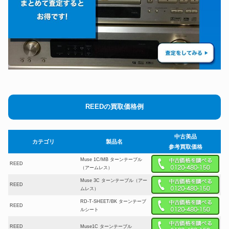
REEDの買取価格例
中古美品
カテゴリ
製品名
参考買取価格
Muse 1C/MB ターンテーブル
REED
（アームレス）
Muse 3C ターンテーブル（アー
REED
ムレス）
RD-T-SHEET/BK ターンテーブ
REED
ルシート
REED
Muse1C ターンテーブル