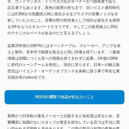
す。ヴィドマンタス・トリウカス氏がオーナーかつ技術者であり、
設立者でもあります。異色の経歴の持ち主で、旧ソビエト連邦時代
にはICBMが大気圏突入時に発生させるプラズマの音響ノイズを分
析していたとのこと。音響分野の研究者として特許が派生する発明
を3件をもつエキスパートだそうです。そしてこの延長線上に同社
のテクニカルベースがあるのだと言えるでしょう。
起業20年前の1987年にはターンテーブル、スピーカー、アンプを友
人と製作。見本市で銅賞を取るなど高い評価を得ています。ソ連崩
壊後は別職につくも音への情熱を捨てきれずに起業。1年後の08年
に初代のトーンアームを発売し、現在に至ります。日本への輸入販
売元はハイエンド・オーディオブランドを多岐に扱う事で有名な東
京国分寺のeilex社です。
REEDの買取で当店が伝えたいこと
新興かつ日米欧の著名メーカーと比較すると知名度は劣るため、音
響機器に知識のないスタッフが査定を担当している店では不当に買
い叩かれる可能性も充分あります。この類の製品は知識の有無が査