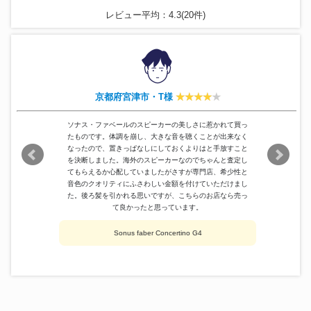
レビュー平均：4.3(20件)
AMCRON
I-TECH6000
32,900円
AKAI
GX-747 dbx
147,000円
GOTO UNIT
SG-38W
193,000円
Marantz
PM-15F
123,000円
Accuphase
E-405
140,000円
TANNOY
MEMORY スピーカー
305,000円
京都府宮津市・T様
YAMAHA
GT-CD1
96,900円
UESUGI
EL34 6CA7
120,000円
ソナス・ファベールのスピーカーの美しさに惹かれて買っ
たものです。体調を崩し、大きな音を聴くことが出来なく
なったので、置きっぱなしにしておくよりはと手放すこと
を決断しました。海外のスピーカーなのでちゃんと査定し
てもらえるか心配していましたがさすが専門店、希少性と
音色のクオリティにふさわしい金額を付けていただけまし
た。後ろ髪を引かれる思いですが、こちらのお店なら売っ
て良かったと思っています。
Sonus faber Concertino G4