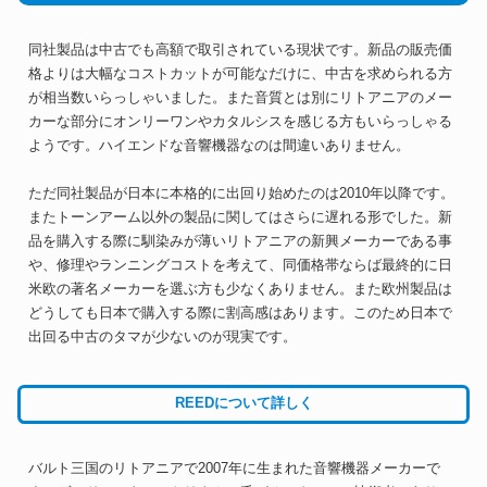
同社製品は中古でも高額で取引されている現状です。新品の販売価
格よりは大幅なコストカットが可能なだけに、中古を求められる方
が相当数いらっしゃいました。また音質とは別にリトアニアのメー
カーな部分にオンリーワンやカタルシスを感じる方もいらっしゃる
ようです。ハイエンドな音響機器なのは間違いありません。
ただ同社製品が日本に本格的に出回り始めたのは2010年以降です。
またトーンアーム以外の製品に関してはさらに遅れる形でした。新
品を購入する際に馴染みが薄いリトアニアの新興メーカーである事
や、修理やランニングコストを考えて、同価格帯ならば最終的に日
米欧の著名メーカーを選ぶ方も少なくありません。また欧州製品は
どうしても日本で購入する際に割高感はあります。このため日本で
出回る中古のタマが少ないのが現実です。
REEDについて詳しく
バルト三国のリトアニアで2007年に生まれた音響機器メーカーで