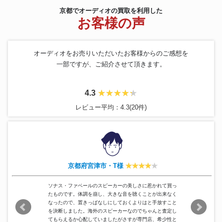
SONY
TC-8750-2 TAPECORDER
197,000円
京都でオーディオの買取を利用した
お客様の声
AIWA
XK-S9000
84,000円
McIntosh
C42 コントロールアンプ
121,000円
LUXMAN
L-505u
113,000円
オーディオをお売りいただいたお客様からのご感想を
Fostex
W400A-HR
159,000円
一部ですが、ご紹介させて頂きます。
JBL
スピーカー4429
178,000円
YAMAHA
MX-2000
93,000円
Pioneer
S-PM1000-LR
121,000円
4.3
Technics
SP-10MK3 SH-10B5
361,000円
レビュー平均：4.3(20件)
AMCRON
I-TECH6000
32,900円
AKAI
GX-747 dbx
147,000円
GOTO UNIT
SG-38W
193,000円
Marantz
PM-15F
123,000円
Accuphase
E-405
140,000円
TANNOY
MEMORY スピーカー
305,000円
京都府宮津市・T様
YAMAHA
GT-CD1
96,900円
UESUGI
EL34 6CA7
120,000円
ソナス・ファベールのスピーカーの美しさに惹かれて買っ
たものです。体調を崩し、大きな音を聴くことが出来なく
なったので、置きっぱなしにしておくよりはと手放すこと
を決断しました。海外のスピーカーなのでちゃんと査定し
てもらえるか心配していましたがさすが専門店、希少性と