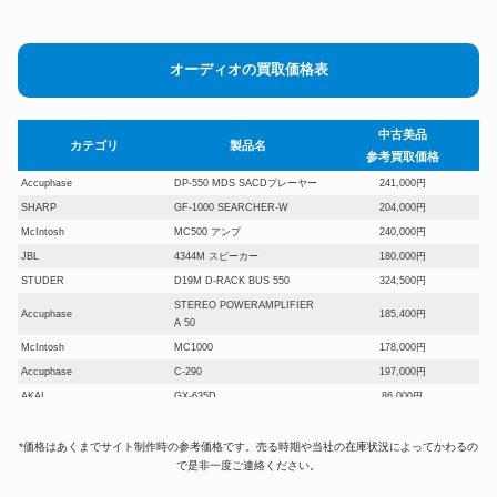
オーディオの買取価格表
中古美品
カテゴリ
製品名
参考買取価格
Accuphase
DP-550 MDS SACDプレーヤー
241,000円
SHARP
GF-1000 SEARCHER-W
204,000円
McIntosh
MC500 アンプ
240,000円
JBL
4344M スピーカー
180,000円
STUDER
D19M D-RACK BUS 550
324,500円
STEREO POWERAMPLIFIER
Accuphase
185,400円
A 50
McIntosh
MC1000
178,000円
Accuphase
C-290
197,000円
AKAI
GX-635D
86,000円
SME
SPL-2HE
162,500円
Aurex
SC-Λ99
120,000円
*価格はあくまでサイト制作時の参考価格です。売る時期や当社の在庫状況によってかわるの
で是非一度ご連絡ください。
Mark Levinson
プリアンプ No.38 SL
93,600円
E-mu
SP-1200 サンプラー
213,000円