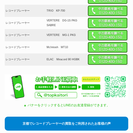
レコードプレーヤー
TRIO KP-700
VERTERE DG-1S PKG
レコードプレーヤー
SABRE
レコードプレーヤー
VERTERE MG-1 PKG
レコードプレーヤー
McIntosh MT10
レコードプレーヤー
ELAC Miracord 90 HGBK
▲ バナーをクリックするとLINEのお友達登録ができます。
京都でレコードプレーヤーの買取をご利用されたお客様の声