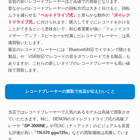
音質の良いレコードプレーヤーほど高値での買取となります。
昔ながらのレコードプレーヤーの回転方式は大きく分けると、回転
ムラを減らせる
「ベルトドライブ式」
と滑らかな動作の
「ダイレク
トドライブ式」
に分けられます。購入してすぐにレコードをかける
ことができるという意味合いで、初心者需要が強い「フォノイコラ
イザー・アンプ・スピーカーが付属したレコードプレーヤー」は高
価買取いたします。
最近のレコードプレーヤーには「Bluetooth対応でイヤホンで聴ける
製品」や「USB対応でレコードの音をダウンロードできる製品」も
ありますが、これらの新しいタイプのレコードプレーヤーも高い値
段で買取します。
レコードプレーヤーの買取で当店が伝えたいこと
当店ではレコードプレーヤーで人気のあるモデルは高値で買取させ
ていただきます。特に、DENONのダイレクトドライブ式の高級プ
レーヤ
「DP-3000NE」
やTEAC（ティアック）のビジュアルも音質
も評価が高い
「TN-570 ggw725x」
などの買取価格は高騰していま
す。